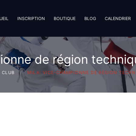
UEIL
INSCRIPTION
BOUTIQUE
BLOG
CALENDRIER
pionne de région techni
U CLUB
MILA: VICE-CHAMPIONNE DE RÉGION TECH