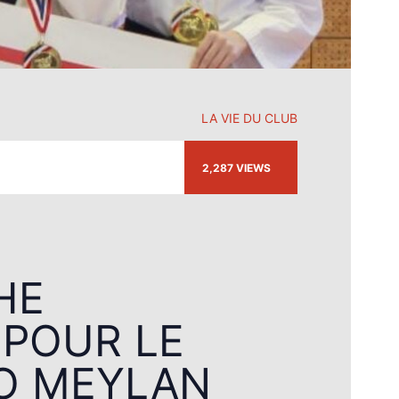
LA VIE DU CLUB
2,287
VIEWS
HE
 POUR LE
O MEYLAN