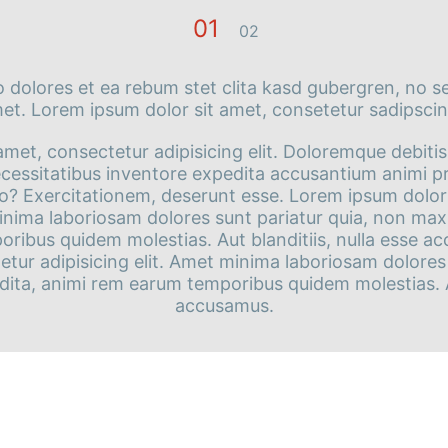
 dolores et ea rebum stet clita kasd gubergren, no s
et. Lorem ipsum dolor sit amet, consetetur sadipscin
met, consectetur adipisicing elit. Doloremque debitis 
ecessitatibus inventore expedita accusantium animi p
lo? Exercitationem, deserunt esse. Lorem ipsum dolor
minima laboriosam dolores sunt pariatur quia, non ma
ribus quidem molestias. Aut blanditiis, nulla esse 
etur adipisicing elit. Amet minima laboriosam dolores
ita, animi rem earum temporibus quidem molestias. Aut
accusamus.